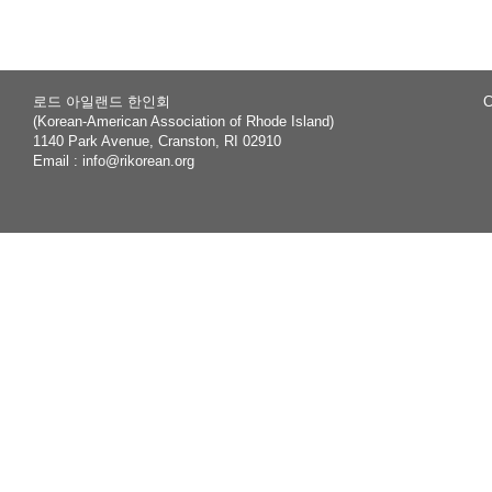
로드 아일랜드 한인회
C
(Korean-American Association of Rhode Island)
1140 Park Avenue, Cranston, RI 02910
Email :
info@rikorean.org