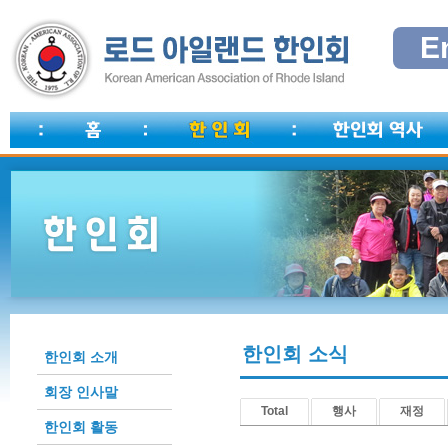
E
한인회 소식
한인회 소개
회장 인사말
Total
행사
재정
한인회 활동