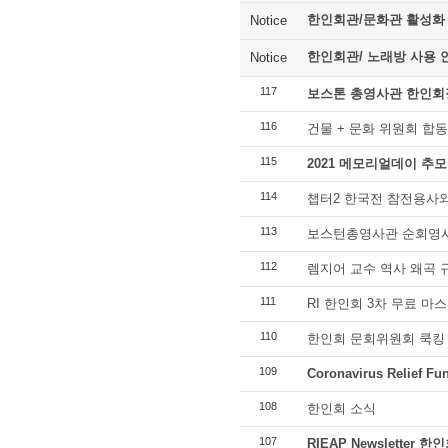
한인회관/문화관 활성화
Notice
한인회관/ 노래방 사용 
Notice
117
보스톤 총영사관 한인회
116
건물 + 문화 위원회 합동
115
2021 메모리얼데이 추
114
챕터2 한국전 참전용사와 fa
113
보스턴총영사관 순회영사 20
112
렘지어 교수 역사 왜곡 
111
RI 한인회 3차 무료 마
110
한인회 문회위원회 쿡킹
109
Coronavirus Relief Fu
108
한인회 소식
107
RIEAP Newsletter