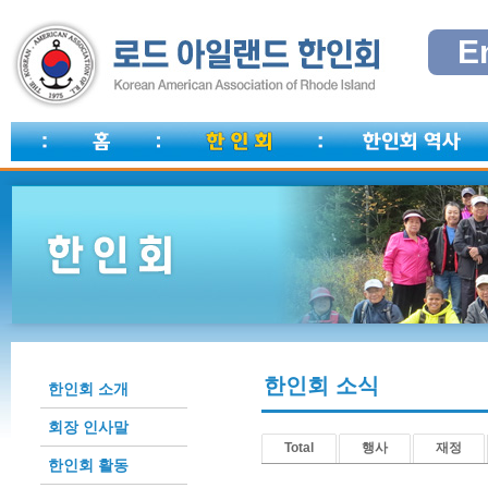
E
한인회 소식
한인회 소개
회장 인사말
Total
행사
재정
한인회 활동