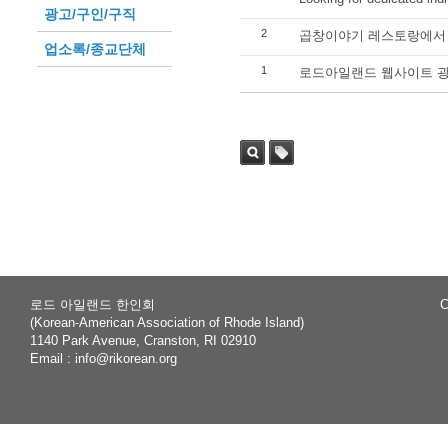
광고/구인/구직
2
곱창이야기 레스토랑에서 
업소록/종교단체
1
로드아일랜드 웹사이트 광
Sea
Tag
rch
로드 아일랜드 한인회
C
(Korean-American Association of Rhode Island)
1140 Park Avenue, Cranston, RI 02910
Email :
info@rikorean.org