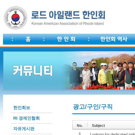
광고/구인/구직
한인회보
RI 경제인협회
No.
Subject
자유게시판
3
Looking for dedicated ind