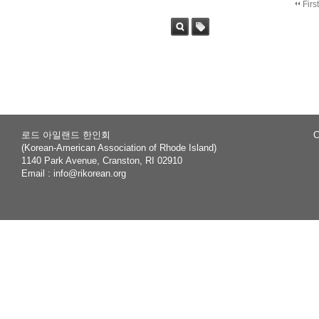
Firs
Sea
Tag
rch
로드 아일랜드 한인회
C
(Korean-American Association of Rhode Island)
1140 Park Avenue, Cranston, RI 02910
Email :
info@rikorean.org