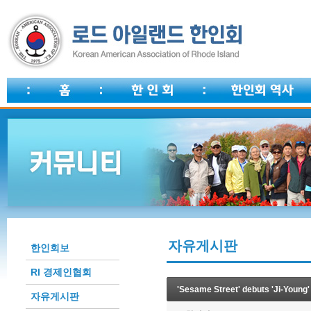
자유게시판
한인회보
RI 경제인협회
'Sesame Street' debuts 'Ji-Young'
자유게시판