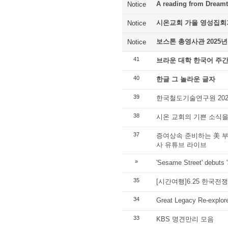
A reading from Dreamt
Notice
시온교회 가을 영성집회
Notice
보스톤 총영사관 2025년
Notice
41
브라운 대학 한국어 주간
40
한글 그 놀라운 글자
39
한국철도기술연구원 202
38
시온 교회의 기쁜 소식을
37
증여상속 준비하는 美 부
사 유튜브 라이브
»
'Sesame Street' debuts '
35
[시간여행]6.25 한국전
34
Great Legacy Re-explore
33
KBS 명견만리 모음