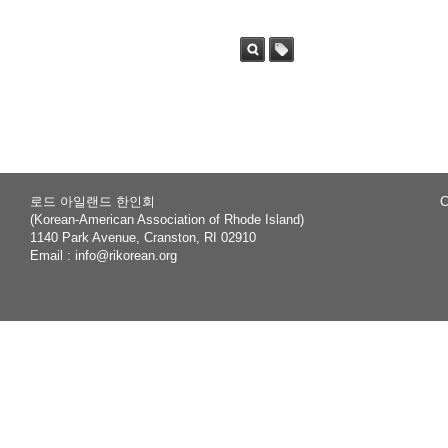
Sea
Tag
rch
로드 아일랜드 한인회
C
(Korean-American Association of Rhode Island)
1140 Park Avenue, Cranston, RI 02910
Email :
info@rikorean.org