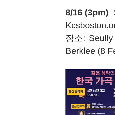
8/16 (3p
Kcsboston.o
장소: Seully 
Berklee (8 