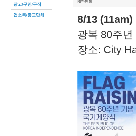
RI한인회
광고/구인/구직
업소록/종교단체
8/13 (11
광복 80주년
장소: City Ha