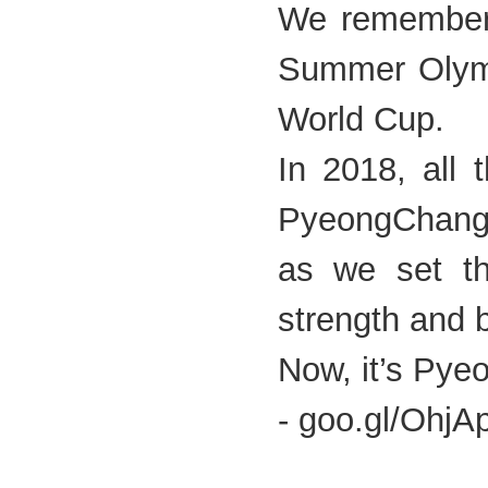
We remember!
Summer Olymp
World Cup.
In 2018, all 
PyeongChan
as we set th
strength and b
Now, it’s Py
- goo.gl/OhjA