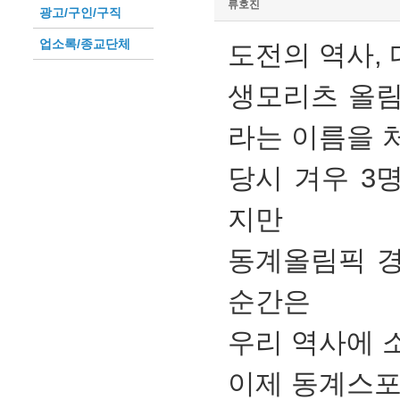
류호진
광고/구인/구직
업소록/종교단체
도전의 역사,
생모리츠 올림
라는 이름을 
당시 겨우 3
지만
동계올림픽 경
순간은
우리 역사에 
이제 동계스포