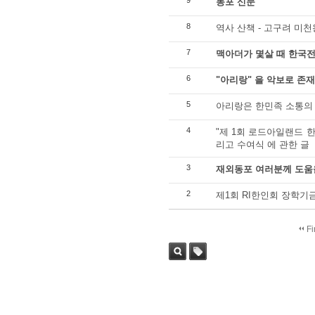
9
동포 신문
8
역사 산책 - 고구려 미
7
맥아더가 몇살 때 한국
6
"아리랑" 을 악보로 존재
5
아리랑은 한민족 소통의
4
"제 1회 로드아일랜드 
리고 수여식 에 관한 글
3
재외동포 여러분께 도움을
2
제1회 RI한인회 장학기
Fi
Sea
Tag
rch