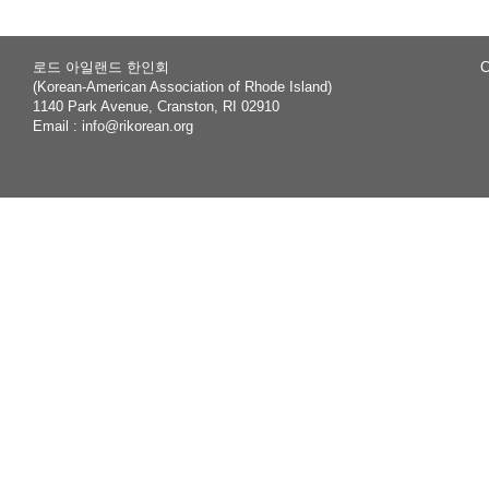
로드 아일랜드 한인회
C
(Korean-American Association of Rhode Island)
1140 Park Avenue, Cranston, RI 02910
Email :
info@rikorean.org