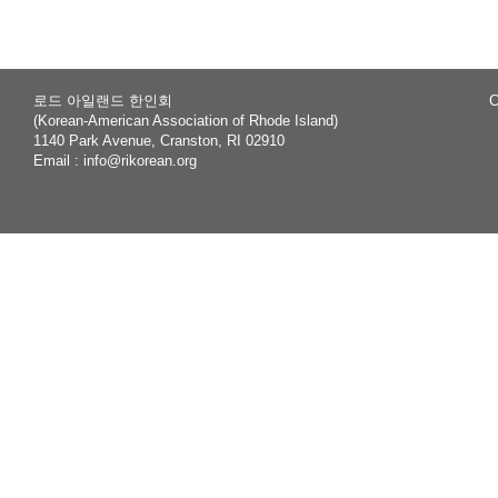
로드 아일랜드 한인회
C
(Korean-American Association of Rhode Island)
1140 Park Avenue, Cranston, RI 02910
Email :
info@rikorean.org