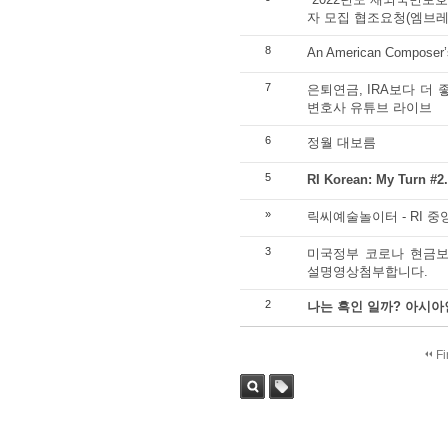
자 모집 협조요청(엠브
8
An American Composer’
7
은퇴연금, IRA보다 더
변호사 유튜브 라이브
6
정월 대보름
5
RI Korean: My Turn
»
릭씨예술놀이터 - RI 
3
미국정부 코로나 현금보
설명영상첨부합니다.
2
나는 흑인 일까? 아시아
Fi
Sea
Tag
rch