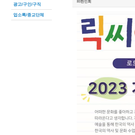
RI한인회
광고/구인/구직
업소록/종교단체