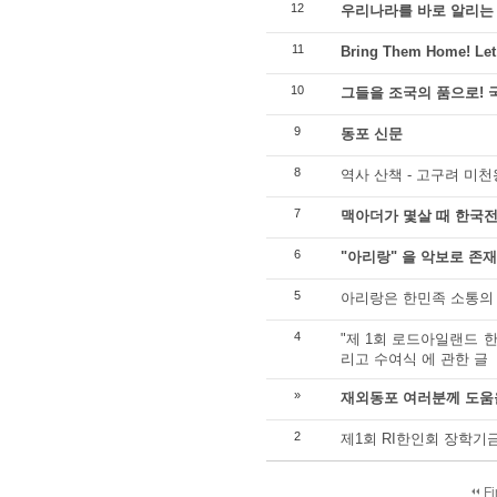
12
우리나라를 바로 알리는
11
Bring Them Home! Let
10
그들을 조국의 품으로!
9
동포 신문
8
역사 산책 - 고구려 미
7
맥아더가 몇살 때 한국
6
"아리랑" 을 악보로 존재
5
아리랑은 한민족 소통의
4
"제 1회 로드아일랜드 
리고 수여식 에 관한 글
»
재외동포 여러분께 도움을
2
제1회 RI한인회 장학기
Fi