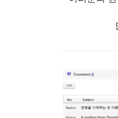
Comment
0
List
No.
Subject
전쟁을 기억하는 또 다른
Notice
A reading from Dreamt
Notice