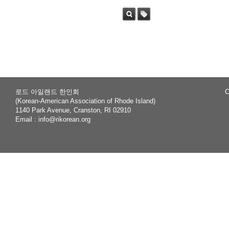
Sea
Tag
rch
로드 아일랜드 한인회
C
(Korean-American Association of Rhode Island)
1140 Park Avenue, Cranston, RI 02910
Email :
info@rikorean.org