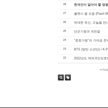
28
한국인이 알아야 할 영웅
27
플랫시 몹 모음 (Flash Mob 
26
위대한 유산, 오늘을 만나
25
단군기원과 개천절
24
"춘호가랑"의 가야금 
23
BTS (방탄 소년단) / K-
22
2022년도 재외국민보호
Firs
Sea
Tag
rch