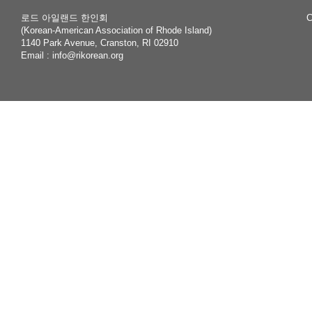
로드 아일랜드 한인회
C
(Korean-American Association of Rhode Island)
1140 Park Avenue, Cranston, RI 02910
Email :
info@rikorean.org