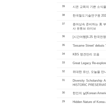
39
시온 교회의 기쁜 소식을
38
한국철도기술연구원 202
37
증여상속 준비하는 美 부
사 유튜브 라이브
36
[시간여행]6.25 한국전
35
'Sesame Street' debuts '
34
KBS 명견만리 모음
33
Great Legacy Re-explore
32
위대한 유산, 오늘을 만나
31
Diversity Scholarship
HISTORIC PRESERVA
30
한인의 날(Korean Americ
29
Hidden Nature of Korea