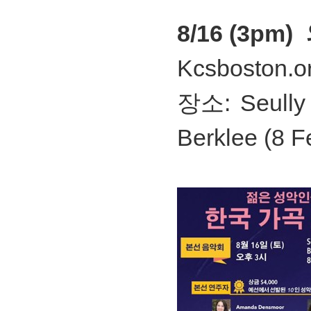
8/16 (3p
Kcsboston.o
장소: Seully 
Berklee (8 