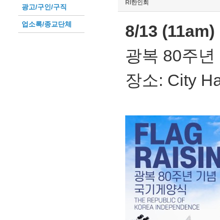
RI한인회
광고/구인/구직
업소록/종교단체
8/13 (11
광복 80주년
장소: City Ha