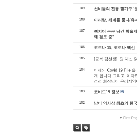
109
선비들의 전통 필기구 '문방
108
아리랑, 세계를 품다/유
107
램지어 논문 담긴 학술지
돼 검토 중”
106
코로나 19, 코로나 백신
105
[공복 김선생] ‘꿩 대신
104
어제의 Covid 19 Pil
개 합니다 그리고 이자
정선 회장님이 우리지역에 
103
코비드19 정보
102
남미 역사상 최초의 한국
First Pa
Sea
Tag