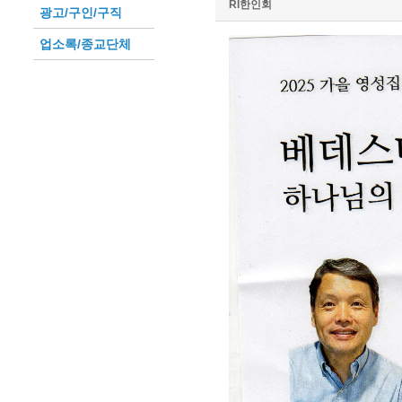
RI한인회
광고/구인/구직
업소록/종교단체