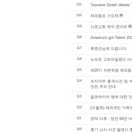
121
'Sesame Street' debuts '
120
재외동포 가요제
119
시온교회 뮤직 콘서트
118
America's got Talent 2
117
류호진님께 드립니다.
116
뉴포트 고트아일랜드 다
115
제20기 자문위원 재외
114
조지아주 총격사건 및 
안전 주의 안내
113
알츠하이머 병에 대한 인
112
(※필독) 재외국민 가족
111
명작 다큐 - 정전 60년 
110
총기 난사 사건 발생시 