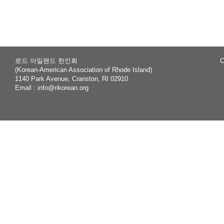
rch
로드 아일랜드 한인회
C
(Korean-American Association of Rhode Island)
1140 Park Avenue, Cranston, RI 02910
Email :
info@rikorean.org