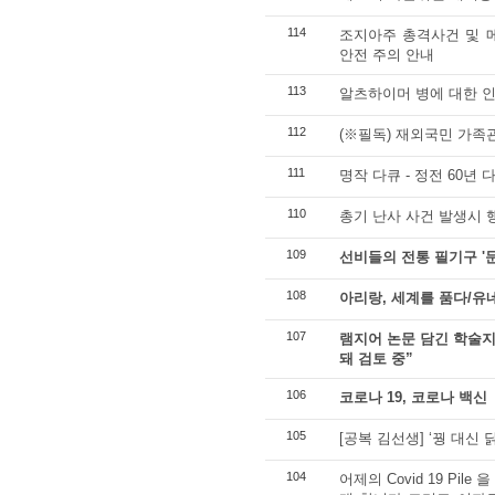
114
조지아주 총격사건 및 
안전 주의 안내
113
알츠하이머 병에 대한 인
112
(※필독) 재외국민 가족
111
명작 다큐 - 정전 60년 
110
총기 난사 사건 발생시 
109
선비들의 전통 필기구 '문방
108
아리랑, 세계를 품다/유
107
램지어 논문 담긴 학술지
돼 검토 중”
106
코로나 19, 코로나 백신
105
[공복 김선생] ‘꿩 대신
104
어제의 Covid 19 Pil