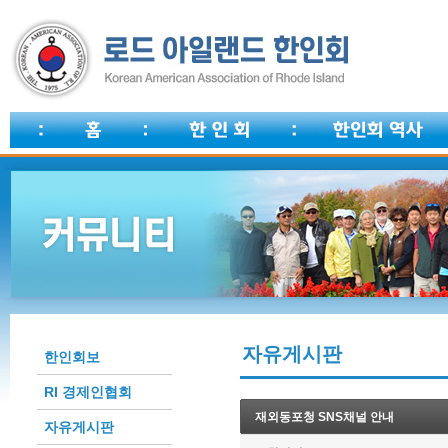
자유게시판
한인회보
RI 경제인협회
재외동포청 SNS채널 안내
자유게시판