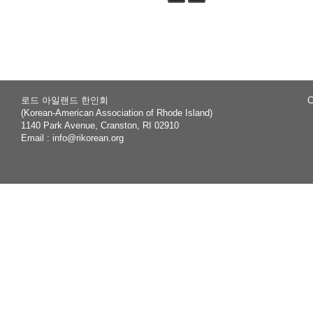
Sea
Tag
rch
로드 아일랜드 한인회
C
(Korean-American Association of Rhode Island)
1140 Park Avenue, Cranston, RI 02910
Email :
info@rikorean.org