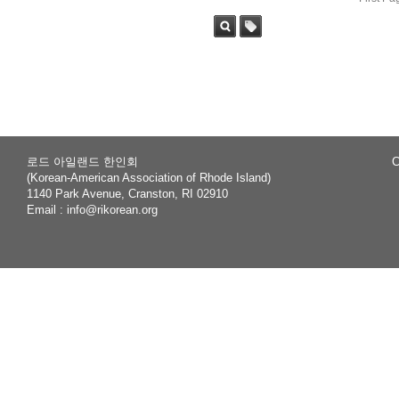
Sea
Tag
rch
로드 아일랜드 한인회
C
(Korean-American Association of Rhode Island)
1140 Park Avenue, Cranston, RI 02910
Email :
info@rikorean.org