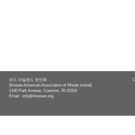
로드 아일랜드 한인회
C
(Korean-American Association of Rhode Island)
1140 Park Avenue, Cranston, RI 02910
Email :
info@rikorean.org