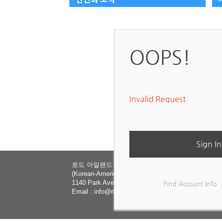
OOPS!
Invalid Request
Sign In
로드 아일랜드 한인회
(Korean-American Association of Rhode Island)
1140 Park Avenue, Cranston, RI 02910
Find Account Info
Email :
info@rikorean.org