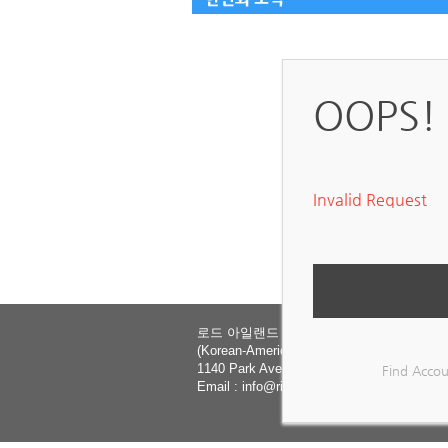
OOPS!
Invalid Request
로드 아일랜드 한인회
(Korean-American Association of Rhode Isl
1140 Park Avenue, Cranston, RI 02910
Find Accou
Email :
info@rikorean.org