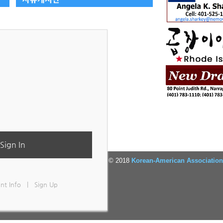
Sign In
Copyright © 2018
Korean-American Association
and)
nt Info
|
Sign Up